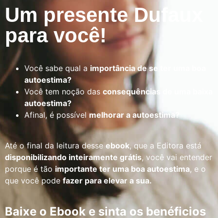
Um presente Dufaux
para você!
Você sabe qual a
importância de se ter uma boa
autoestima?
Você tem noção das
consequências de uma baixa
autoestima?
Afinal, é possível
melhorar a autoestima?
Até o final da leitura desse
ebook
, que a Editora está
disponibilizando inteiramente grátis
, você vai entender
porque é tão
importante ter uma boa autoestima
, e o
que você pode
fazer para elevar a sua.
Baixe o Ebook e sinta os benéficios