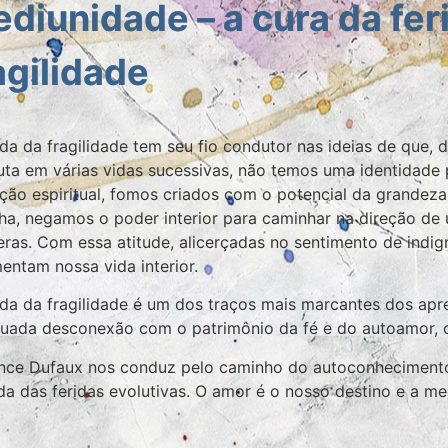
diunidade – a cura da fer
agilidade
ida da fragilidade tem seu fio condutor nas ideias de que,
ta em várias vidas sucessivas, não temos uma identidade p
ção espiritual, fomos criados com o potencial da grandeza es
ha, negamos o poder interior para caminhar na direção de 
ras. Com essa atitude, alicerçadas no sentimento de indi
entam nossa vida interior.
ida da fragilidade é um dos traços mais marcantes dos apr
uada desconexão com o patrimônio da fé e do autoamor, o
ce Dufaux nos conduz pelo caminho do autoconhecimento
da das feridas evolutivas. O amor é o nosso destino e a m