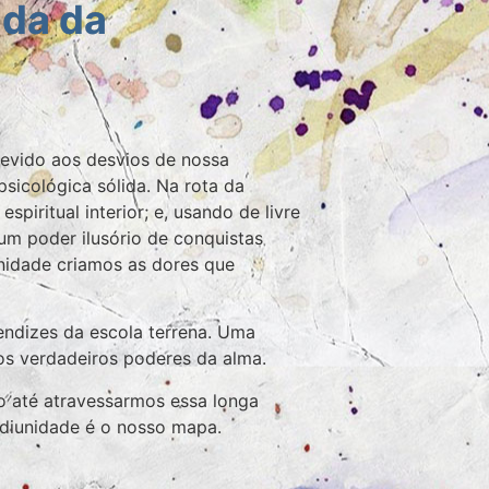
ida da
 devido aos desvios de nossa
sicológica sólida. Na rota da
piritual interior; e, usando de livre
um poder ilusório de conquistas
gnidade criamos as dores que
endizes da escola terrena. Uma
s verdadeiros poderes da alma.
 até atravessarmos essa longa
ediunidade é o nosso mapa.