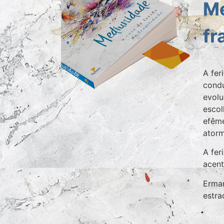
Me
fr
A fer
condu
evolu
escol
efême
atorm
A fer
acent
Erman
estra