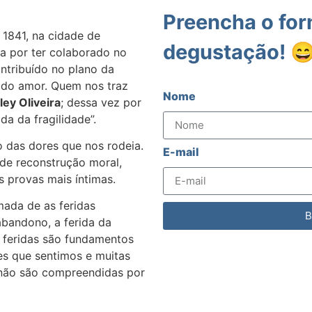
Preencha o for
1841, na cidade de
degustação! 
da por ter colaborado no
ontribuído no plano da
s do amor. Quem nos traz
Nome
ey Oliveira
; dessa vez por
da da fragilidade”.
 das dores que nos rodeia.
E-mail
de reconstrução moral,
s provas mais íntimas.
ada de as feridas
B
abandono, a ferida da
as feridas são fundamentos
s que sentimos e muitas
 não são compreendidas por