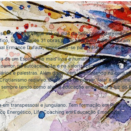
-se em 1978 e segue até os dias de hoje com determinação, 
fico, com mais de 31 obras publicadas pela Editora Dufaux
ual Ermance Dufaux, ampliando-se para vários autores espir
eia de um Espiritismo mais livre e humanizado, com enfoqu
oamor, na autoaceitação e na valorização da vida. Por este 
ários e palestras. Além disso, vem implantando na comuni
ristianismo redivivo. Sua forma de pensar, falar e agir, me
 sempre tendo como alvo a educação emocional à luz do 
e em transpessoal e junguiano. Tem formação em Program
stico Energético, Life Coaching em Educação Emocional.