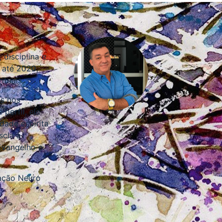
disciplina e
 até 2020,
ituais.
es nos
perfil, ele
dade espírita
scla a
Evangelho e
ação Neuro