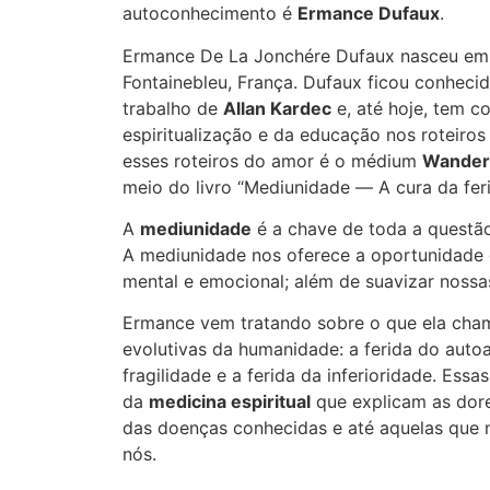
autoconhecimento é
Ermance Dufaux
.
Ermance De La Jonchére Dufaux nasceu em 
Fontainebleu, França. Dufaux ficou conheci
trabalho de
Allan Kardec
e, até hoje, tem c
espiritualização e da educação nos roteiro
esses roteiros do amor é o médium
Wanderl
meio do livro “Mediunidade ― A cura da feri
A
mediunidade
é a chave de toda a questão
A mediunidade nos oferece a oportunidade 
mental e emocional; além de suavizar nossa
Ermance vem tratando sobre o que ela cham
evolutivas da humanidade: a ferida do auto
fragilidade e a ferida da inferioridade. Ess
da
medicina espiritual
que explicam as dore
das doenças conhecidas e até aquelas que
nós.