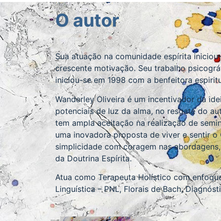
O autor
Sua atuação na comunidade espírita iniciou
crescente motivação. Seu trabalho psicográ
iniciou-se em 1998 com a benfeitora espirit
Wanderley Oliveira é um incentivador da id
potenciais de luz da alma, no resgate do aut
tem ampla aceitação na realização de semin
uma inovadora proposta de viver e sentir o C
simplicidade com coragem nas abordagens,
da Doutrina Espírita.
Atua como Terapeuta Holístico com enfoqu
Linguística – PNL, Florais de Bach, Diagnó