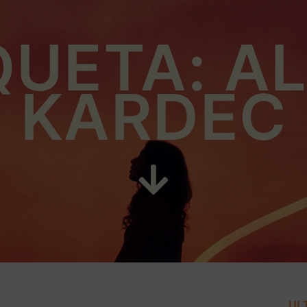
QUETA: A
KARDEC
UL