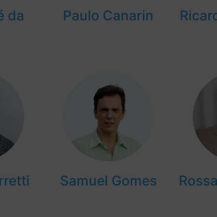
é da
Paulo Canarin
Ricar
retti
Samuel Gomes
Rossa