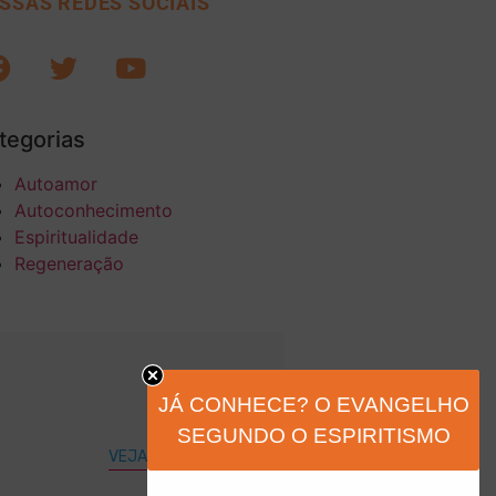
SSAS REDES SOCIAIS
tegorias
Autoamor
Autoconhecimento
Espiritualidade
Regeneração
JÁ CONHECE? O EVANGELHO
SEGUNDO O ESPIRITISMO
VEJA MAIS