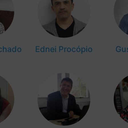
chado
Ednei Procópio
Gus