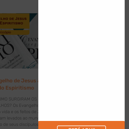
gelho de Jesus à Luz
do Espiritismo
OMO SURGIRAM OS
HOS? Os Evangelhos que
 vida e os feitos de Jesus
oram levados ao mundo por
o de seus discípulos: