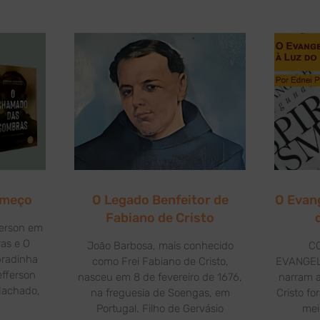
omeço
O Legado Benfeitor de
O Evan
Fabiano de Cristo
ferson em
as e O
João Barbosa, mais conhecido
C
radinha
como Frei Fabiano de Cristo,
EVANGEL
efferson
nasceu em 8 de fevereiro de 1676,
narram a
Machado,
na freguesia de Soengas, em
Cristo f
Portugal. Filho de Gervásio
mei