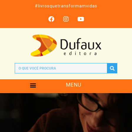
#livrosquetransformamvidas
MENU