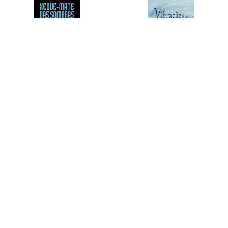
Degustação:
Degustação:
Xeque-Mate
Vibrações De
Nas Sombras
Paz Em Família
Download
Download