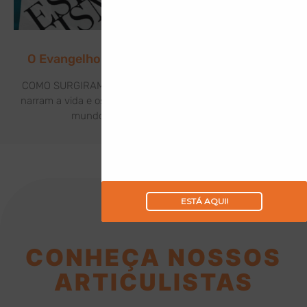
O Evangelho de Jesus à Luz do Espiritismo
COMO SURGIRAM OS EVANGELHOS? Os Evangelhos que
narram a vida e os feitos de Jesus Cristo foram levados ao
mundo por meio de seus discípulos:
ESTÁ AQUI!
CONHEÇA NOSSOS
ARTICULISTAS