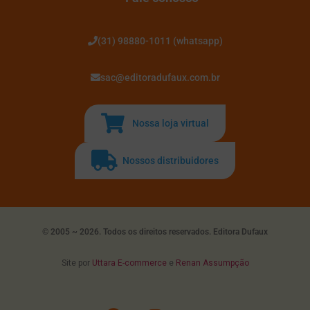
(31) 98880-1011 (whatsapp)
sac@editoradufaux.com.br
Nossa loja virtual
Nossos distribuidores
© 2005 ~ 2026. Todos os direitos reservados. Editora Dufaux
Site por
Uttara E-commerce
e
Renan Assumpção