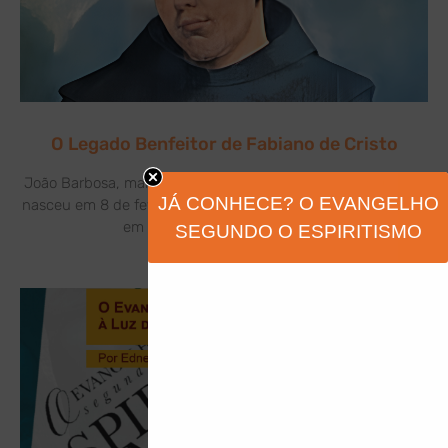
O Legado Benfeitor de Fabiano de Cristo
João Barbosa, mais conhecido como Frei Fabiano de Cristo,
JÁ CONHECE? O EVANGELHO
nasceu em 8 de fevereiro de 1676, na freguesia de Soengas,
em Portugal. Filho de Gervásio
SEGUNDO O ESPIRITISMO