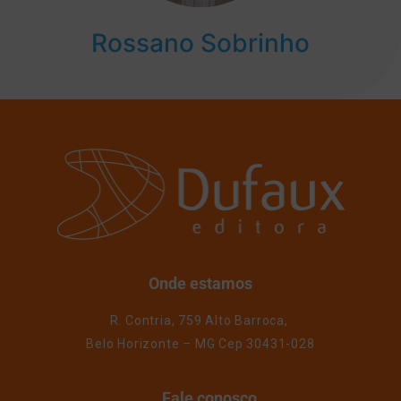
Rossano Sobrinho
Onde estamos
R. Contria, 759 Alto Barroca,
Belo Horizonte – MG Cep 30431-028
Fale conosco