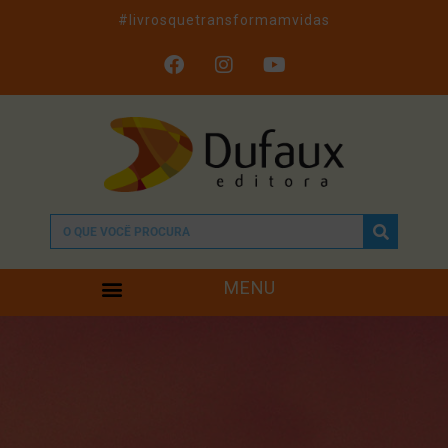
#livrosquetransformamvidas
MENU