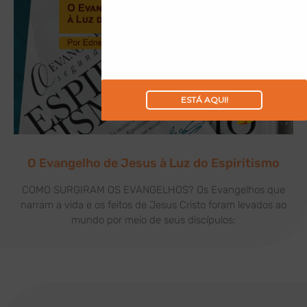
ESTÁ AQUI!
O Evangelho de Jesus à Luz do Espiritismo
COMO SURGIRAM OS EVANGELHOS? Os Evangelhos que
narram a vida e os feitos de Jesus Cristo foram levados ao
mundo por meio de seus discípulos: