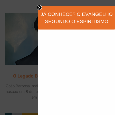
JÁ CONHECE? O EVANGELHO
SEGUNDO O ESPIRITISMO
O Legado Benfeitor de Fabiano de Cristo
João Barbosa, mais conhecido como Frei Fabiano de Cristo,
nasceu em 8 de fevereiro de 1676, na freguesia de Soengas,
em Portugal. Filho de Gervásio