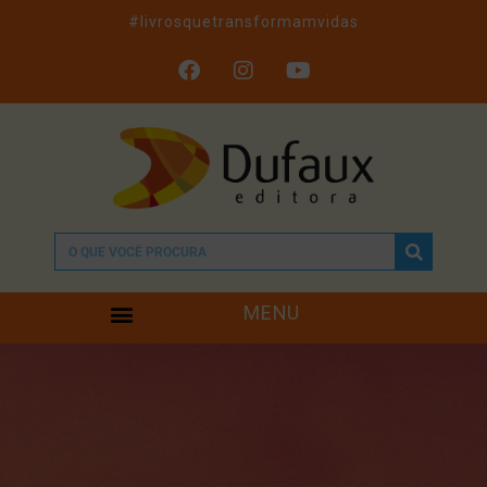
#livrosquetransformamvidas
MENU