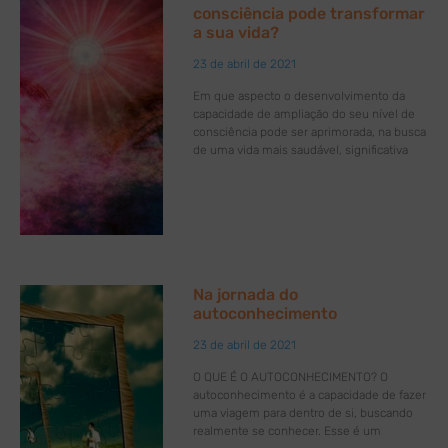
consciência pode transformar
a sua vida?
23 de abril de 2021
Em que aspecto o desenvolvimento da
capacidade de ampliação do seu nível de
consciência pode ser aprimorada, na busca
de uma vida mais saudável, significativa
Na jornada do
autoconhecimento
23 de abril de 2021
O QUE É O AUTOCONHECIMENTO? O
autoconhecimento é a capacidade de fazer
uma viagem para dentro de si, buscando
realmente se conhecer. Esse é um