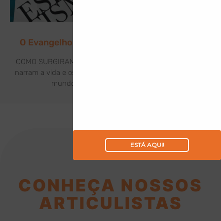
O Evangelho de Jesus à Luz do Espiritismo
COMO SURGIRAM OS EVANGELHOS? Os Evangelhos que
narram a vida e os feitos de Jesus Cristo foram levados ao
mundo por meio de seus discípulos:
ESTÁ AQUI!
CONHEÇA NOSSOS
ARTICULISTAS