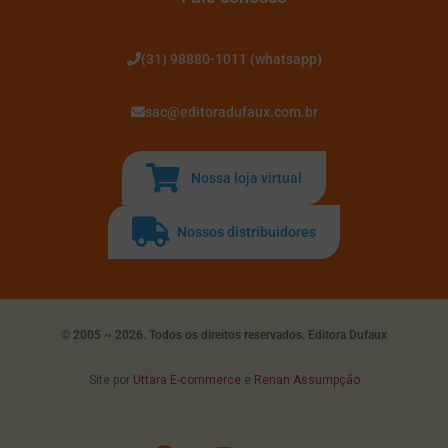
(31) 98880-1011 (whatsapp)
sac@editoradufaux.com.br
Nossa loja virtual
Nossos distribuidores
© 2005 ~ 2026. Todos os direitos reservados. Editora Dufaux
Site por
Uttara E-commerce
e
Renan Assumpção