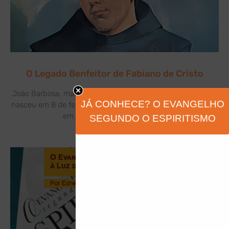
O Legado Benfeitor de Fabiano de Cristo
João Barbosa, mais conhecido como Frei Fabiano de Cristo,
JÁ CONHECE? O EVANGELHO
nasceu em 8 de fevereiro de 1676, na freguesia de Soengas,
em Portugal. Filho de Gervásio
SEGUNDO O ESPIRITISMO