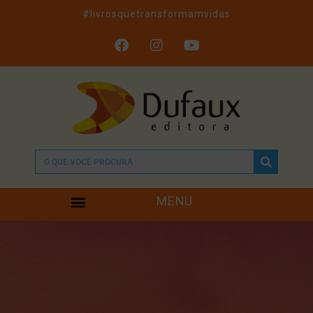
#livrosquetransformamvidas
MENU