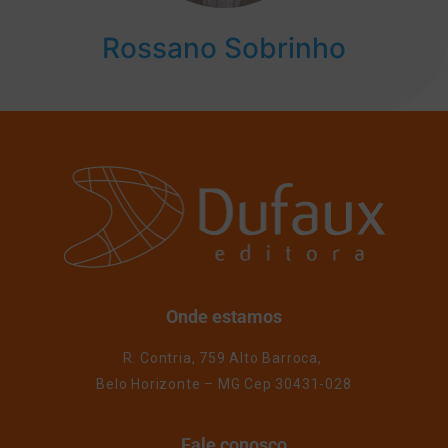
Rossano Sobrinho
Onde estamos
R. Contria, 759 Alto Barroca,
Belo Horizonte – MG Cep 30431-028
Fale conosco