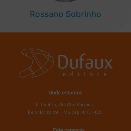
Rossano Sobrinho
Onde estamos
R. Contria, 759 Alto Barroca,
Belo Horizonte – MG Cep 30431-028
Fale conosco