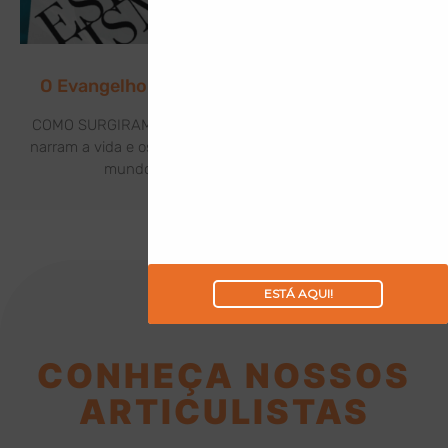
O Evangelho de Jesus à Luz do Espiritismo
COMO SURGIRAM OS EVANGELHOS? Os Evangelhos que
narram a vida e os feitos de Jesus Cristo foram levados ao
mundo por meio de seus discípulos:
ESTÁ AQUI!
CONHEÇA NOSSOS
ARTICULISTAS