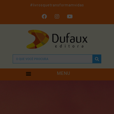
#livrosquetransformamvidas
MENU