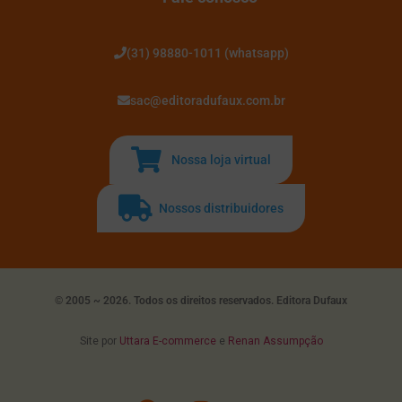
(31) 98880-1011 (whatsapp)
sac@editoradufaux.com.br
Nossa loja virtual
Nossos distribuidores
© 2005 ~ 2026. Todos os direitos reservados. Editora Dufaux
Site por
Uttara E-commerce
e
Renan Assumpção