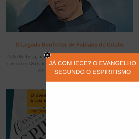
O Legado Benfeitor de Fabiano de Cristo
João Barbosa, mais conhecido como Frei Fabiano de Cristo,
JÁ CONHECE? O EVANGELHO
nasceu em 8 de fevereiro de 1676, na freguesia de Soengas,
em Portugal. Filho de Gervásio
SEGUNDO O ESPIRITISMO