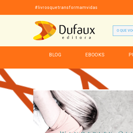
#livrosquetransformamvidas
BLOG
EBOOKS
P