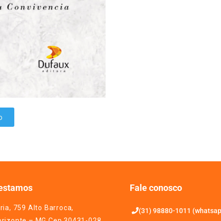
o
estamos
Fale conosco
ria, 759 Alto Barroca,
(31) 98880-1011 (whatsa
orizonte – MG Cep 30431-028