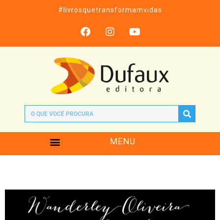
#livrosquetransformamvidas
MENU