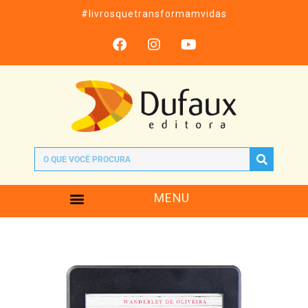
#livrosquetransformamvidas
MENU