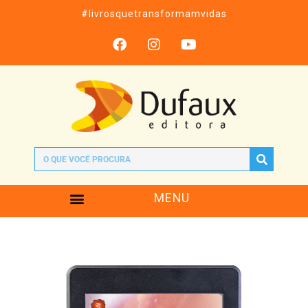
#livrosquetransformamvidas
MENU