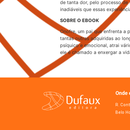
de tanta dor, pelo processo de
inadiáveis que essas experiênci
SOBRE O EBOOK
Onofre, um pai que enfrenta a 
tantas outras adquiridas ao lo
psíquico e emocional, atrai vá
ele é chamado a enxergar a vid
Onde 
R. Cont
Belo H