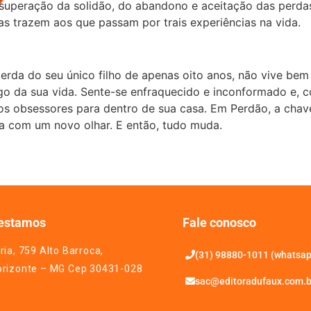
 superação da solidão, do abandono e aceitação das perdas
as trazem aos que passam por trais experiências na vida.
perda do seu único filho de apenas oito anos, não vive be
ngo da sua vida. Sente-se enfraquecido e inconformado e,
rios obsessores para dentro de sua casa. Em Perdão, a chav
a com um novo olhar. E então, tudo muda.
estamos
Fale conosco
ria, 759 Alto Barroca,
(31) 98880-1011 (whatsa
orizonte – MG Cep 30431-028
sac@editoradufaux.com.b