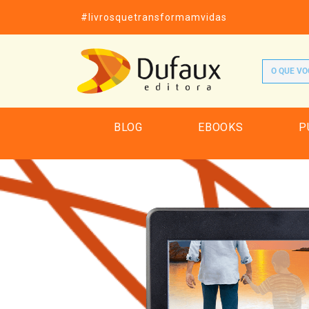
#livrosquetransformamvidas
BLOG
EBOOKS
P