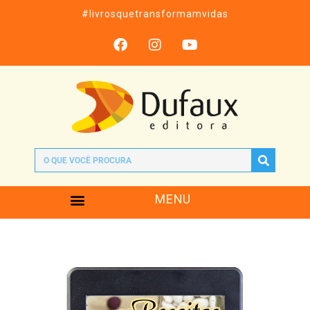
#livrosquetransformamvidas
MENU