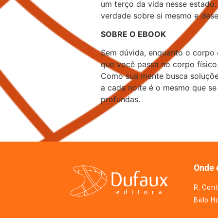
um terço da vida nesse estado.
verdade sobre si mesmo e dese
SOBRE O EBOOK
Sem dúvida, enquanto o corpo d
que você passa no corpo físico.
Como sua mente busca soluções
a cada noite é o mesmo que se 
profundas.
Onde 
R. Cont
Belo H