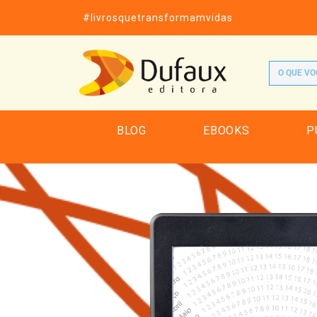
#livrosquetransformamvidas
BLOG
EBOOKS
P