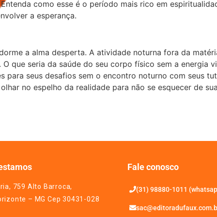
 Entenda como esse é o período mais rico em espiritualida
nvolver a esperança.
orme a alma desperta. A atividade noturna fora da matéri
 O que seria da saúde do seu corpo físico sem a energia v
 para seus desafios sem o encontro noturno com seus tut
olhar no espelho da realidade para não se esquecer de su
estamos
Fale conosco
ria, 759 Alto Barroca,
(31) 98880-1011 (whatsa
orizonte – MG Cep 30431-028
sac@editoradufaux.com.b