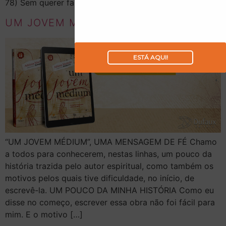
78) Sem querer fazer propaganda, mas […]
UM JOVEM MÉDIUM
ESTÁ AQUI!
“UM JOVEM MÉDIUM”, UMA MENSAGEM DE FÉ Chamo
a todos para conhecerem, nestas linhas, um pouco da
história trazida pelo autor espiritual, como também os
motivos pelos quais tive dificuldade, no início, de
escrevê-la. UM POUCO DA MINHA HISTÓRIA Como eu
disse no começo, escrever essa obra não foi fácil para
mim. E o motivo […]