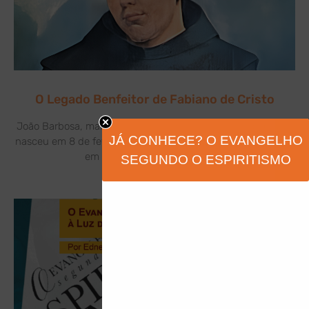
O Legado Benfeitor de Fabiano de Cristo
João Barbosa, mais conhecido como Frei Fabiano de Cristo,
JÁ CONHECE? O EVANGELHO
nasceu em 8 de fevereiro de 1676, na freguesia de Soengas,
em Portugal. Filho de Gervásio
SEGUNDO O ESPIRITISMO