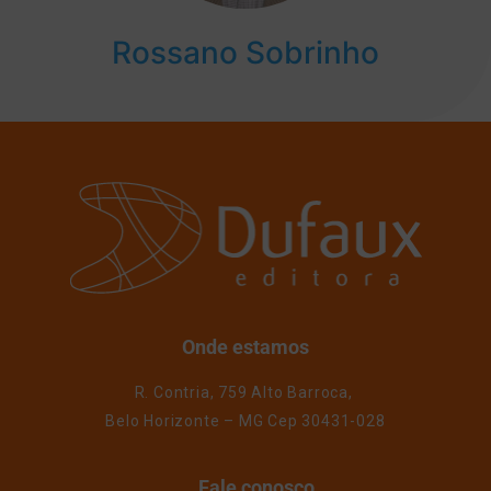
Rossano Sobrinho
Onde estamos
R. Contria, 759 Alto Barroca,
Belo Horizonte – MG Cep 30431-028
Fale conosco