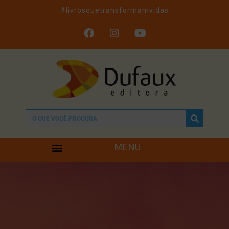
#livrosquetransformamvidas
MENU