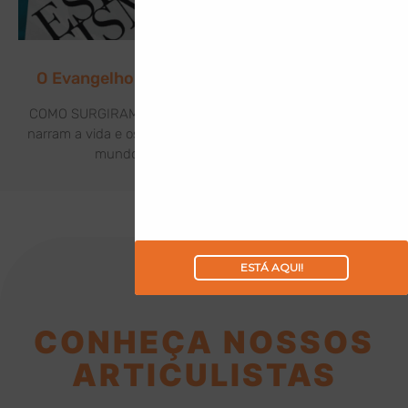
O Evangelho de Jesus à Luz do Espiritismo
COMO SURGIRAM OS EVANGELHOS? Os Evangelhos que
narram a vida e os feitos de Jesus Cristo foram levados ao
mundo por meio de seus discípulos:
ESTÁ AQUI!
CONHEÇA NOSSOS
ARTICULISTAS