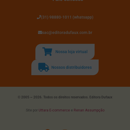
(31) 98880-1011 (whatsapp)
sac@editoradufaux.com.br
Nossa loja virtual
Nossos distribuidores
© 2005 ~ 2026. Todos os direitos reservados. Editora Dufaux
Site por
Uttara E-commerce
e
Renan Assumpção