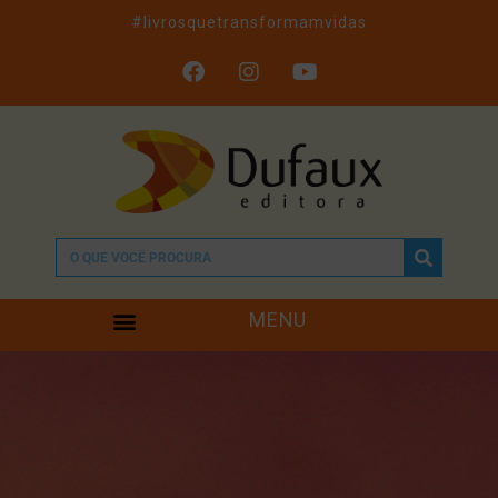
#livrosquetransformamvidas
MENU