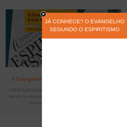
JÁ CONHECE? O EVANGELHO
SEGUNDO O ESPIRITISMO
O Evangelho de Jesus à Luz do Espiritismo
COMO SURGIRAM OS EVANGELHOS? Os Evangelhos que
narram a vida e os feitos de Jesus Cristo foram levados ao
mundo por meio de seus discípulos: