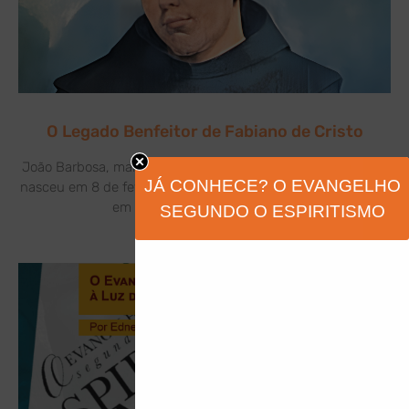
O Legado Benfeitor de Fabiano de Cristo
João Barbosa, mais conhecido como Frei Fabiano de Cristo,
JÁ CONHECE? O EVANGELHO
nasceu em 8 de fevereiro de 1676, na freguesia de Soengas,
em Portugal. Filho de Gervásio
SEGUNDO O ESPIRITISMO