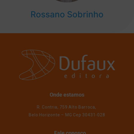
Rossano Sobrinho
Onde estamos
R. Contria, 759 Alto Barroca,
Belo Horizonte – MG Cep 30431-028
Fale conosco