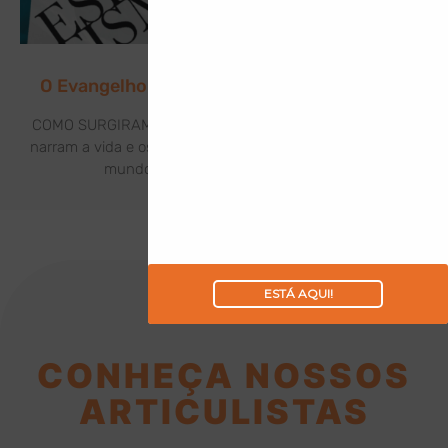
O Evangelho de Jesus à Luz do Espiritismo
COMO SURGIRAM OS EVANGELHOS? Os Evangelhos que
narram a vida e os feitos de Jesus Cristo foram levados ao
mundo por meio de seus discípulos:
ESTÁ AQUI!
CONHEÇA NOSSOS
ARTICULISTAS