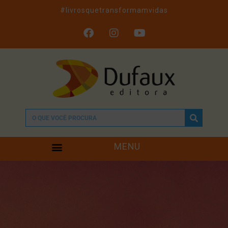
#livrosquetransformamvidas
MENU