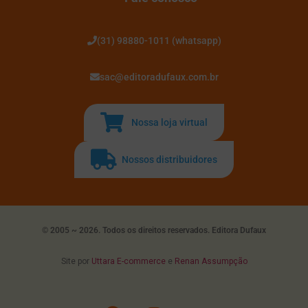
(31) 98880-1011 (whatsapp)
sac@editoradufaux.com.br
Nossa loja virtual
Nossos distribuidores
© 2005 ~ 2026. Todos os direitos reservados. Editora Dufaux
Site por
Uttara E-commerce
e
Renan Assumpção