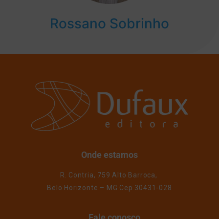
Rossano Sobrinho
Onde estamos
R. Contria, 759 Alto Barroca,
Belo Horizonte – MG Cep 30431-028
Fale conosco