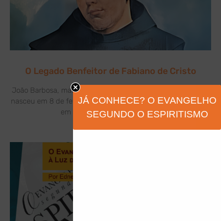
O Legado Benfeitor de Fabiano de Cristo
João Barbosa, mais conhecido como Frei Fabiano de Cristo,
JÁ CONHECE? O EVANGELHO
nasceu em 8 de fevereiro de 1676, na freguesia de Soengas,
em Portugal. Filho de Gervásio
SEGUNDO O ESPIRITISMO