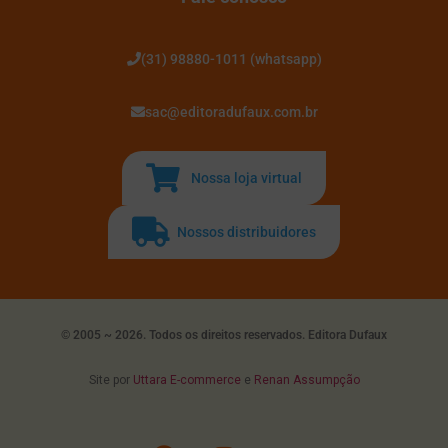
(31) 98880-1011 (whatsapp)
sac@editoradufaux.com.br
Nossa loja virtual
Nossos distribuidores
© 2005 ~ 2026. Todos os direitos reservados. Editora Dufaux
Site por
Uttara E-commerce
e
Renan Assumpção