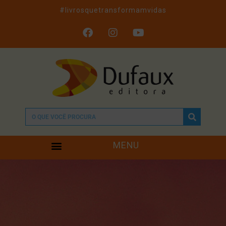
#livrosquetransformamvidas
MENU