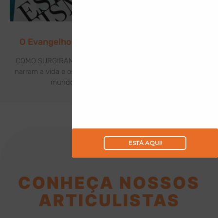
O Evangelho de Jesus à Luz do Espiritismo
COMO SURGIRAM OS EVANGELHOS? Os Evangelhos que
narram a vida e os feitos de Jesus Cristo foram levados ao
mundo por meio de seus discípulos:
ESTÁ AQUI!
CONHEÇA NOSSOS
ARTICULISTAS