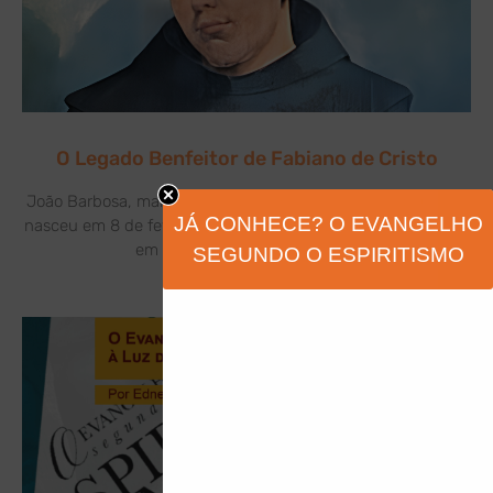
O Legado Benfeitor de Fabiano de Cristo
João Barbosa, mais conhecido como Frei Fabiano de Cristo,
JÁ CONHECE? O EVANGELHO
nasceu em 8 de fevereiro de 1676, na freguesia de Soengas,
em Portugal. Filho de Gervásio
SEGUNDO O ESPIRITISMO