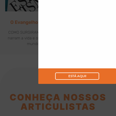
O Evangelho de Jesus à Luz do Espiritismo
COMO SURGIRAM OS EVANGELHOS? Os Evangelhos que
narram a vida e os feitos de Jesus Cristo foram levados ao
mundo por meio de seus discípulos:
ESTÁ AQUI!
CONHEÇA NOSSOS
ARTICULISTAS