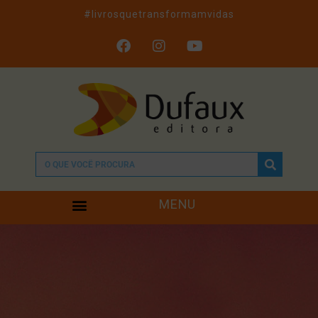
#livrosquetransformamvidas
MENU