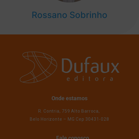
Rossano Sobrinho
Onde estamos
R. Contria, 759 Alto Barroca,
Belo Horizonte – MG Cep 30431-028
Fale conosco