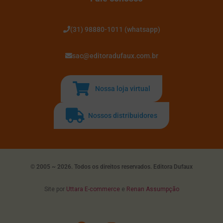
(31) 98880-1011 (whatsapp)
sac@editoradufaux.com.br
Nossa loja virtual
Nossos distribuidores
© 2005 ~ 2026. Todos os direitos reservados. Editora Dufaux
Site por
Uttara E-commerce
e
Renan Assumpção