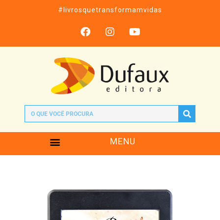
#livrosquetransformamvidas
MENU