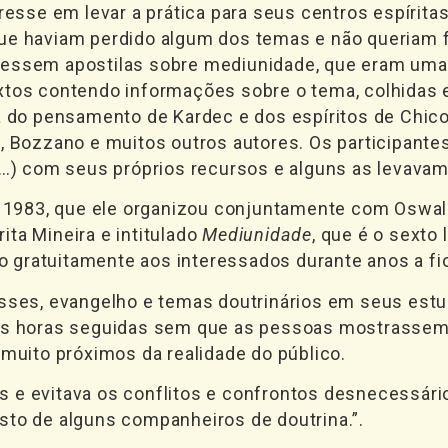
eresse em levar a prática para seus centros espírit
ue haviam perdido algum dos temas e não queriam f
zessem apostilas sobre mediunidade, que eram uma
xtos contendo informações sobre o tema, colhidas e
ia do pensamento de Kardec e dos espíritos de Chic
, Bozzano e muitos outros autores. Os participantes
io…) com seus próprios recursos e alguns as levava
em 1983, que ele organizou conjuntamente com Oswal
ta Mineira e intitulado
Mediunidade
, que é o sexto 
do gratuitamente aos interessados durante anos a fi
asses, evangelho e temas doutrinários em seus estu
uas horas seguidas sem que as pessoas mostrassem 
 muito próximos da realidade do público.
 e evitava os conflitos e confrontos desnecessári
sto de alguns companheiros de doutrina.”.