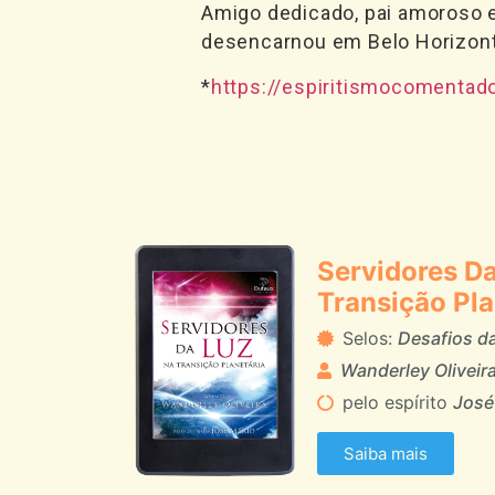
Amigo dedicado, pai amoroso 
desencarnou em Belo Horizont
*
https://espiritismocoment
Servidores D
Transição Pla
Selos:
Desafios d
Wanderley Oliveir
pelo espírito
José
Saiba mais