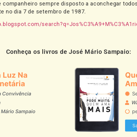
e companheiro sempre disposto a aconchegar todos
e no dia 7 de setembro de 1987.
ado.blogspot.com/search?q=Jos%C3%A9+M%C3%A1ri
Conheça os livros de José Mário Sampaio:
a Luz Na
Qu
netária
Am
a Convivência
S
a
Wa
 Mário Sampaio
pe
S