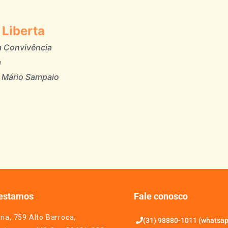
Liberta
a Convivência
a
 Mário Sampaio
estamos
Fale conosco
ria, 759 Alto Barroca,
(31) 98880-1011 (whatsa