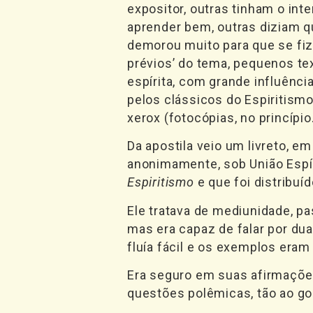
expositor, outras tinham o int
aprender bem, outras diziam q
demorou muito para que se fi
prévios’ do tema, pequenos te
espírita, com grande influênc
pelos clássicos do Espiritismo
xerox (fotocópias, no princíp
Da apostila veio um livreto, 
anonimamente, sob União Espíri
Espiritismo
e que foi distribuí
Ele tratava de mediunidade, p
mas era capaz de falar por d
fluía fácil e os exemplos eram
Era seguro em suas afirmações
questões polêmicas, tão ao go