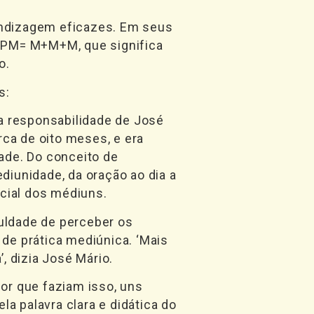
rendizagem eficazes. Em seus
: PM= M+M+M, que significa
o.
s:
a responsabilidade de José
rca de oito meses, e era
ade. Do conceito de
iunidade, da oração ao dia a
icial dos médiuns.
uldade de perceber os
 de prática mediúnica. ‘Mais
, dizia José Mário.
or que faziam isso, uns
a palavra clara e didática do