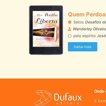
Quem Perdoa 
Selos:
Desafios d
Wanderley Oliveir
pelo espírito
José
Saiba mais
Onde 
R. Cont