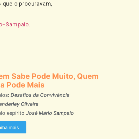
 que o procuravam,
o+Sampaio.
em Sabe Pode Muito, Quem
a Pode Mais
elos:
Desafios da Convivência
nderley Oliveira
lo espírito
José Mário Sampaio
aiba mais