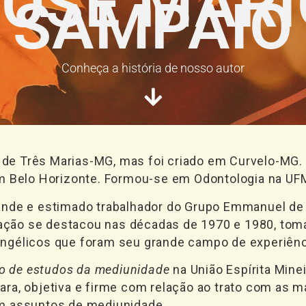
JOSÉ MÁRI
SAMPAIO
Conheça a história de nosso autor
o de Três Marias-MG, mas foi criado em Curvelo-MG.
em Belo Horizonte. Formou-se em Odontologia na UF
ande e estimado trabalhador do Grupo Emmanuel de
tuação se destacou nas décadas de 1970 e 1980, to
ngélicos que foram seu grande campo de experiênc
lo de estudos da mediunidade
na União Espírita Minei
ra, objetiva e firme com relação ao trato com as m
m assuntos de mediunidade.