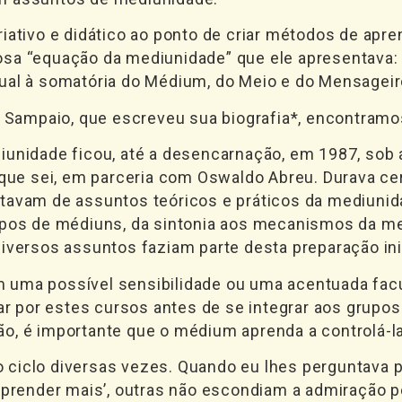
riativo e didático ao ponto de criar métodos de ap
osa “equação da mediunidade” que ele apresentava
ual à somatória do Médium, do Meio e do Mensageir
er Sampaio, que escreveu sua biografia*, encontramo
iunidade ficou, até a desencarnação, em 1987, sob 
 que sei, em parceria com Oswaldo Abreu. Durava ce
tavam de assuntos teóricos e práticos da mediunid
ipos de médiuns, da sintonia aos mecanismos da med
diversos assuntos faziam parte desta preparação in
 uma possível sensibilidade ou uma acentuada fac
sar por estes cursos antes de se integrar aos grupos
, é importante que o médium aprenda a controlá-la’
ciclo diversas vezes. Quando eu lhes perguntava p
aprender mais’, outras não escondiam a admiração pel