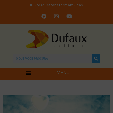
#livrosquetransformamvidas
MENU