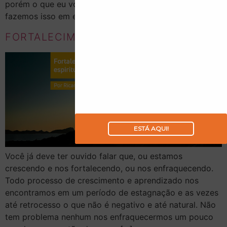
porém o que eu vou abordar nesse texto será quando
fazemos isso em excesso e o quão prejudicial isso […]
FORTALECIMENTO ESPIRITUAL
ESTÁ AQUI!
Você já deve ter ouvido falar que, ou estamos
crescendo e nos fortalecendo, ou nos enfraquecendo.
Todo processo de crescimento e aprendizado nos
encontramos em um período de estagnação e as vezes
até retrocesso o que não é negativo e até natural. Não
tem problema nenhum nos enfraquecermos um pouco