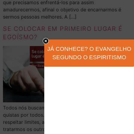
que precisamos enfrentá-los para assim
amadurecermos, afinal o objetivo de encarnarmos é
sermos pessoas melhores. A […]
SE COLOCAR EM PRIMEIRO LUGAR É
EGOÍSMO?
JÁ CONHECE? O EVANGELHO
SEGUNDO O ESPIRITISMO
Todos nós buscamos ser pessoas boas, justas e bem
quistas por todos. Desde cedo somos ensinados a
respeitar limites, ajudar o próximo quando necessário e
tratarmos os outros bem. É claro que isso é muito bom,