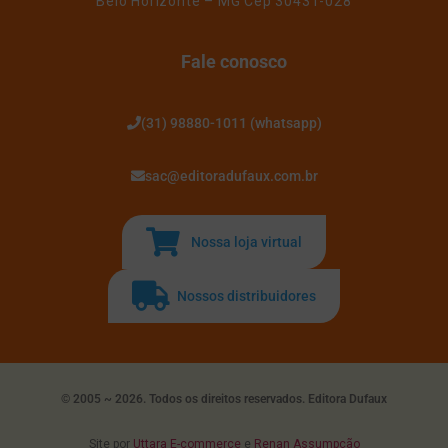
Belo Horizonte – MG Cep 30431-028
Fale conosco
(31) 98880-1011 (whatsapp)
sac@editoradufaux.com.br
Nossa loja virtual
Nossos distribuidores
© 2005 ~ 2026. Todos os direitos reservados. Editora Dufaux
Site por
Uttara E-commerce
e
Renan Assumpção