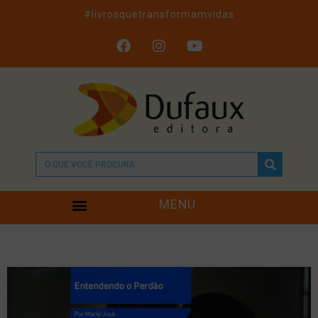
#livrosquetransformamvidas
MENU