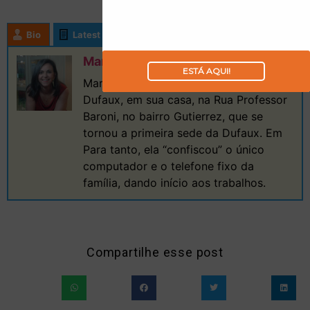
Bio
Latest Posts
Maria José
ESTÁ AQUI!
Maria José iniciou o trabalho da Editora
Dufaux, em sua casa, na Rua Professor
Baroni, no bairro Gutierrez, que se
tornou a primeira sede da Dufaux. Em
Para tanto, ela “confiscou” o único
computador e o telefone fixo da
família, dando início aos trabalhos.
Compartilhe esse post