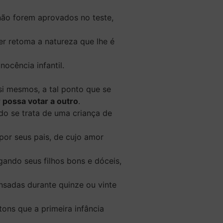
 não forem aprovados no teste,
er retoma a natureza que lhe é
ocência infantil.
si mesmos, a tal ponto que se
possa votar a outro
.
do se trata de uma criança de
por seus pais, de cujo amor
gando seus filhos bons e dóceis,
nsadas durante quinze ou vinte
ns que a primeira infância