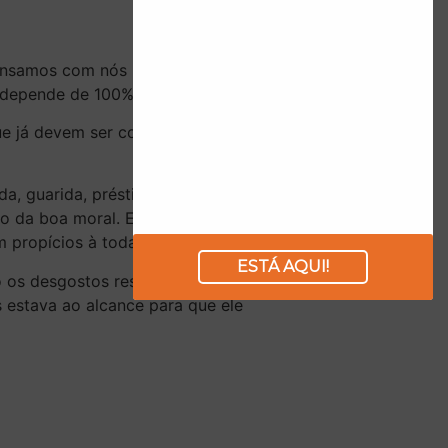
pensamos com nós mesmas: “Será
depende de 100% de mim”.
e já devem ser conquistas do
rda, guarida, préstimo, proteção,
o da boa moral. E lhes facilitou
m propícios à todas impressões.
ESTÁ AQUI!
 os desgostos resultantes dessa
s estava ao alcance para que ele