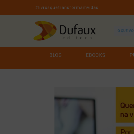
#livrosquetransformamvidas
BLOG
EBOOKS
P