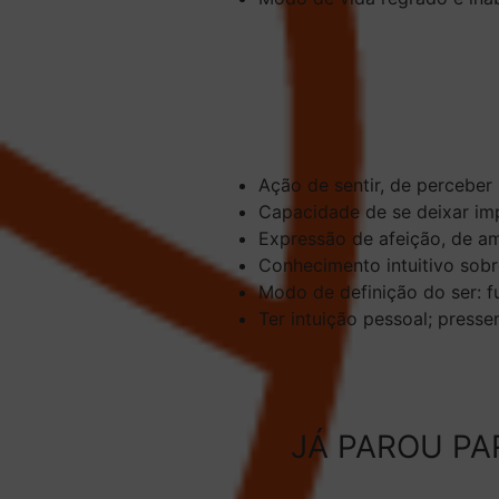
Ação de sentir, de perceber 
Capacidade de se deixar imp
Expressão de afeição, de am
Conhecimento intuitivo sobre
Modo de definição do ser: f
Ter intuição pessoal; presse
JÁ PAROU PA