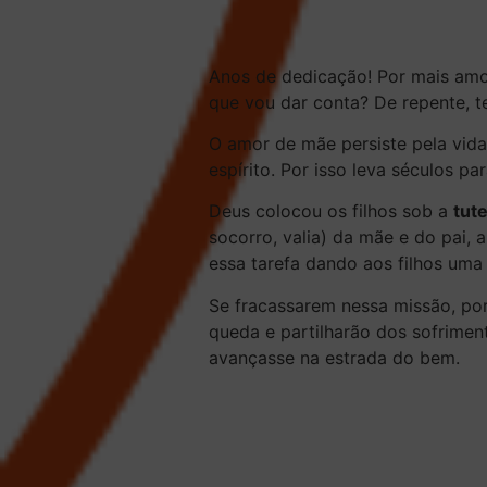
Anos de dedicação! Por mais amo
que vou dar conta? De repente
O amor de mãe
persiste pela vida
espírito. Por isso leva séculos par
Deus colocou os filhos sob a
tute
socorro, valia) da mãe e do pai, 
essa tarefa dando aos filhos uma
Se fracassarem nessa missão, por
queda e partilharão dos sofriment
avançasse na estrada do bem.