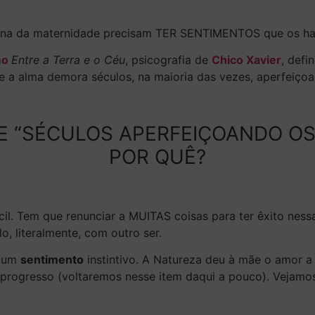
inina da maternidade precisam TER SENTIMENTOS que os hab
smo
Entre a Terra e o Céu
, psicografia de
Chico Xavier
, defi
ue a alma demora séculos, na maioria das vezes,
aperfeiçoa
DE “SÉCULOS APERFEIÇOANDO O
POR QUÊ?
cil. Tem que renunciar a MUITAS coisas para ter êxito ness
, literalmente, com outro ser.
 um
sentimento
instintivo. A Natureza deu à mãe o amor a 
 progresso
(voltaremos nesse item daqui a pouco). Vejamos