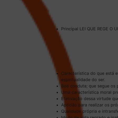
Principal LEI QUE REGE O UN
Característica do que está 
espiritualidade do ser.
Boa conduta; que segue os 
Uma característica moral pr
Efetivação dessa virtude qu
Aptidão para realizar os pr
Qualidade própria e intransfe
Modo de vida regrado e inab