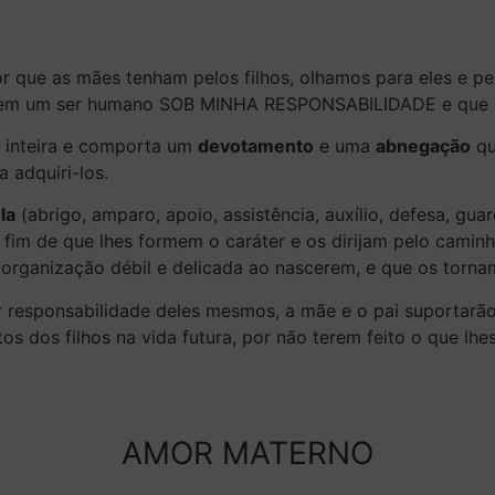
r que as mães tenham pelos filhos, olhamos para eles e 
, tem um ser humano SOB MINHA RESPONSABILIDADE e que 
 inteira
e comporta um
devotamento
e uma
abnegação
qu
a adquiri-los.
la
(abrigo, amparo, apoio, assistência, auxílio, defesa, gua
a fim de que lhes formem o caráter e os dirijam pelo caminh
 organização débil e delicada ao nascerem, e que os torna
 responsabilidade deles mesmos, a mãe e o pai suportarão
os dos filhos na vida futura, por não terem feito o que lhe
AMOR MATERNO