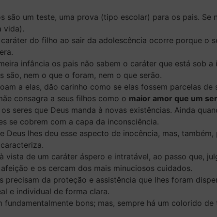
os são um teste, uma prova (tipo escolar) para os pais. Se
 vida).
aráter do filho ao sair da adolescência ocorre porque o s
era.
eira infância os pais não sabem o caráter que está sob a in
s são, nem o que o foram, nem o que serão.
çoam a elas, dão carinho como se elas fossem parcelas de 
mãe consagra a seus filhos como o
maior amor que um ser 
 os seres que Deus manda à novas existências. Ainda quan
es se cobrem com a capa da inconsciência.
e Deus lhes deu esse aspecto de inocência, mas, também, 
caracteriza.
 vista de um caráter áspero e intratável, ao passo que, jul
 afeição e os cercam dos mais minuciosos cuidados.
s precisam da proteção e assistência que lhes foram dispe
al e individual de forma clara.
 fundamentalmente bons; mas, sempre há um colorido de to