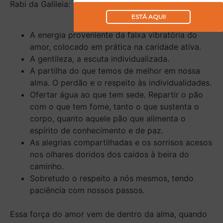
Rabi da Galileia:
ESTÁ AQUI!
A energia proveniente da faixa vibratória do
amor, colocado em prática na caridade ativa.
A gentileza, a escuta individualizada.
A partilha do que temos de melhor em nossa
alma. O perdão e o respeito às individualidades.
Ofertar água ao que tem sede. Repartir o pão
com o que tem fome, tanto o que sustenta o
corpo, quanto aquele pão que alimenta o
espírito de conhecimento e de paz.
As alegrias compartilhadas e os sorrisos acesos
nos olhares doridos dos caídos à beira do
caminho.
Sobretudo o respeito a nós mesmos, tendo
paciência com nossos passos.
Essa força do amor vem de dentro da alma, quando