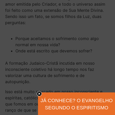
amor emitida pelo Criador, e todo o universo assim
foi feito como uma extensão de Sua Mente Divina.
Sendo isso um fato, se somos filhos da Luz, duas
perguntas:
Porque aceitamos o sofrimento como algo
normal em nossa vida?
Onde está escrito que devemos sofrer?
A formação Judaico-Cristã incutida em nosso
inconsciente coletivo há longo tempo nos faz
valorizar uma cultura de sofrimento e de
autopunição.
Isso está muito marcado em nosso inconsciente e,
espíritas, católicos, evangélicos e religiosos falidos
JÁ CONHECE? O EVANGELHO
que fomos em outras vidas guardamos na alma esse
SEGUNDO O ESPIRITISMO
ranço de que se erramos, somos culpados e