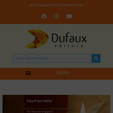
#livrosquetransformamvidas
MENU