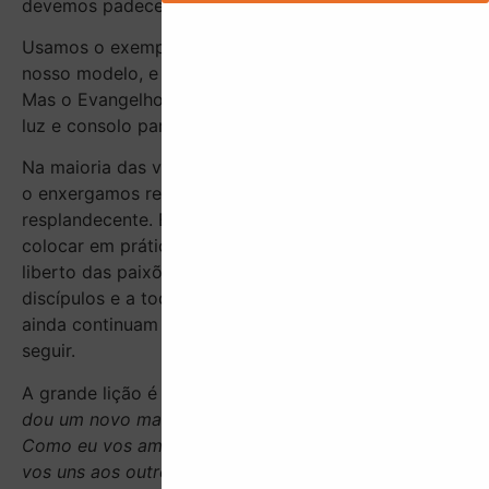
devemos padecer as reparações.
Usamos o exemplo do próprio sofrimento do Cristo,
nosso modelo, e esquecemos de suas lições de amor.
Mas o Evangelho não é sofrimento. O Evangelho é
luz e consolo para os povos.
Na maioria das vezes veneramos Jesus na cruz. Não
o enxergamos ressuscitado, glorioso e
resplandecente. Essa é a lição a se guardar e a
colocar em prática. O Jesus luminoso, sereno e
liberto das paixões, sempre amando aos seus
discípulos e a todos aqueles que O repudiaram e
ainda continuam repudiando-O. Este é o exemplo a
seguir.
A grande lição é a do amor e a do perdão.
“Eu vos
dou um novo mandamento: amai-vos uns aos outros.
Como eu vos amei, assim também vós deveis amar-
vos uns aos outros”
[2]
.
Este é o legado do amado