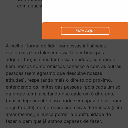
com aquela pessoa.
CONCLUSÃO
ESTÁ AQUI!
A melhor forma de lidar com essas influências
espirituais é fortalecer nossa fé em Deus para
adquirir forças e mudar nossa conduta, cumprindo
bem nossos compromissos conosco e com as outras
pessoas (sem egoísmo que desculpe nossas
atitudes), respeitando mais o direito do próximo,
entendendo os limites das pessoas (pois cada um só
dá o que tem), aceitando que cada um é diferente
(mas independente disso pode ser capaz de ser bom
do jeito dele), compreendendo essas diferenças (sem
amar menos), e nunca perder a oportunidade de
fazer o bem que já somos capazes de fazer.