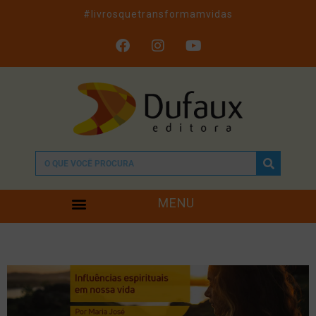
#livrosquetransformamvidas
MENU