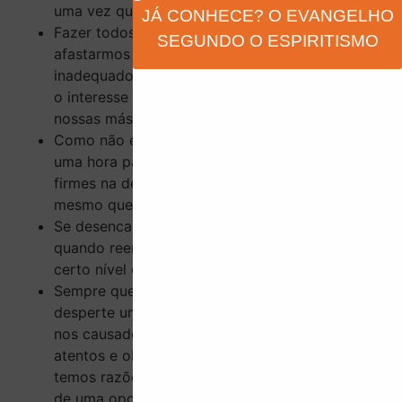
uma vez que o(s) prejudicamos no passado.
JÁ CONHECE? O EVANGELHO
Fazer todos os esforços possíveis para nos
SEGUNDO O ESPIRITISMO
afastarmos dos vícios e de comportamentos
inadequados também vai nos ajudar a diminuir
o interesse de espíritos que querem usufruir das
nossas más atitudes.
Como não é fácil mudar o comportamento de
uma hora para a outra, temos que nos manter
firmes na determinação de trocar os hábitos,
mesmo que leve uma vida inteira.
Se desencarnarmos um pouco melhor de
quando reencarnamos, já teremos alcançado
certo nível de progresso espiritual.
Sempre que nos encontrarmos com alguém que
desperte uma antipatia gratuita, sem nunca ter
nos causado qualquer mal, podemos ficar
atentos e observar, ao longo de um tempo, se
temos razões para isso. Podemos estar diante
de uma oportunidade de reajuste do passado