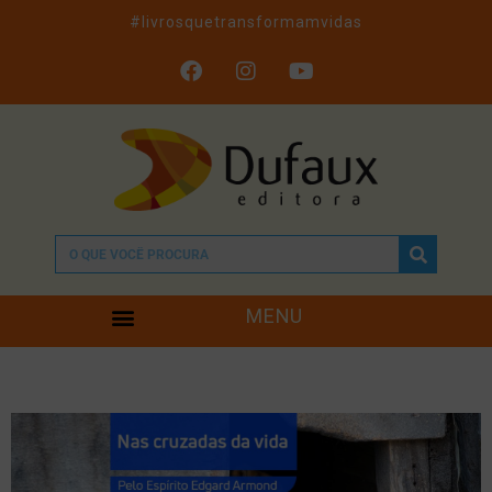
#livrosquetransformamvidas
MENU