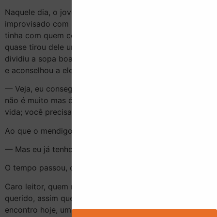
Naquele dia, o jovem volta para seu acampamento
improvisado com seu ânimo restaurado. Há muito não
tinha com quem conversar e falar de sua história, isso
quase tirou dele uma mágoa. Ao chegar na marquise,
dividiu a sopa boa e o pão novo com o cão e mendigo
e aconselhou a ele:
— Veja, eu consegui fazer algo em troca de moedas,
não é muito mas é um pouco, dá pra recomeçar minha
vida; você precisa se levantar e fazer o mesmo.
Ao que o mendigo respondeu:
— Mas eu já tenho o meu trabalho, eu cuido do cão.
O tempo passou, o jovem e a moça se apaixonaram.
Caro leitor, quem me contou essa história foi um amigo
querido, assim que eu cheguei aqui no espaço onde me
encontro hoje, um hospital de passagem numa colônia