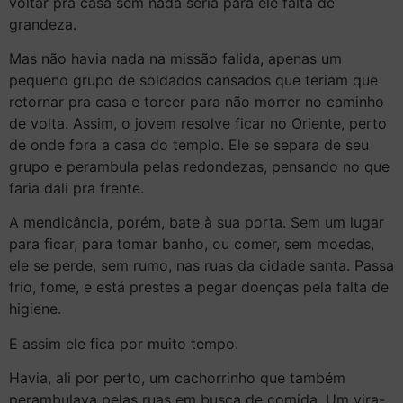
voltar pra casa sem nada seria para ele falta de
grandeza.
Mas não havia nada na missão falida, apenas um
pequeno grupo de soldados cansados que teriam que
retornar pra casa e torcer para não morrer no caminho
de volta. Assim, o jovem resolve ficar no Oriente, perto
de onde fora a casa do templo. Ele se separa de seu
grupo e perambula pelas redondezas, pensando no que
faria dali pra frente.
A mendicância, porém, bate à sua porta. Sem um lugar
para ficar, para tomar banho, ou comer, sem moedas,
ele se perde, sem rumo, nas ruas da cidade santa. Passa
frio, fome, e está prestes a pegar doenças pela falta de
higiene.
E assim ele fica por muito tempo.
Havia, ali por perto, um cachorrinho que também
perambulava pelas ruas em busca de comida. Um vira-