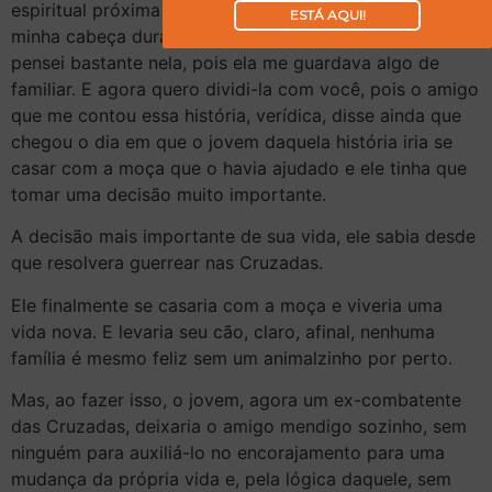
espiritual próxima do litoral. Essa história ecoou em
ESTÁ AQUI!
minha cabeça durante muito tempo. E confesso que
pensei bastante nela, pois ela me guardava algo de
familiar. E agora quero dividi-la com você, pois o amigo
que me contou essa história, verídica, disse ainda que
chegou o dia em que o jovem daquela história iria se
casar com a moça que o havia ajudado e ele tinha que
tomar uma decisão muito importante.
A decisão mais importante de sua vida, ele sabia desde
que resolvera guerrear nas Cruzadas.
Ele finalmente se casaria com a moça e viveria uma
vida nova. E levaria seu cão, claro, afinal, nenhuma
família é mesmo feliz sem um animalzinho por perto.
Mas, ao fazer isso, o jovem, agora um ex-combatente
das Cruzadas, deixaria o amigo mendigo sozinho, sem
ninguém para auxiliá-lo no encorajamento para uma
mudança da própria vida e, pela lógica daquele, sem