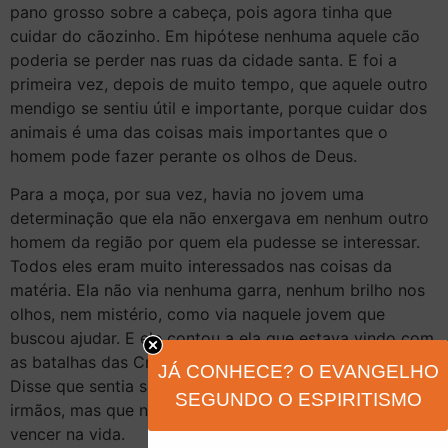
pano grosso sobre a cabeça, pois agora tinha que
cuidar do cãozinho. Em hipótese nenhuma aquele cão
poderia se perder nas ruas da cidade santa. E foi a
primeira vez, depois de muito tempo, que aquele outro
mendigo se sentiu útil e importante, porque cuidar dos
animais é uma das coisas mais importantes que o
homem pode fazer perante os olhos de Deus.
Para a moça, por sua vez, havia no jovem uma
determinação que ela não enxergava em nenhum outro
homem da região por quem ela pudesse se interessar.
Todos eles eram muito interessados nas coisas da
matéria. Ela não via nenhuma garra, nenhum brilho nos
olhos, nem mistério, como via naquele jovem que
buscou ajudar. E ele contou a ela que estava vindo com
as batalhas das Cruzadas e que o orgulho o cegou.
JÁ CONHECE? O EVANGELHO
Disse que sentia saudade da terra natal, de seus pais e
SEGUNDO O ESPIRITISMO
irmãos, mas que não voltaria para Europa sem primeiro
vencer na vida.