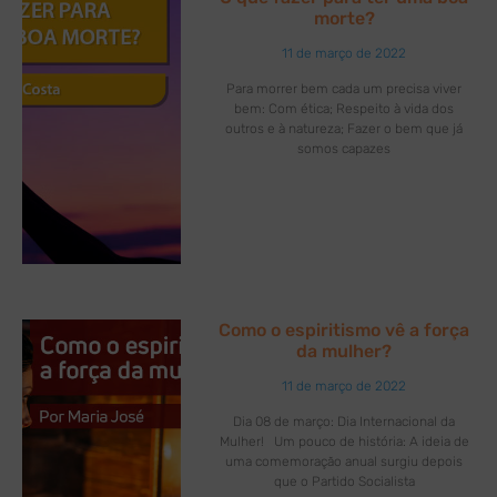
morte?
11 de março de 2022
Para morrer bem cada um precisa viver
bem: Com ética; Respeito à vida dos
outros e à natureza; Fazer o bem que já
somos capazes
Como o espiritismo vê a força
da mulher?
11 de março de 2022
Dia 08 de março: Dia Internacional da
Mulher! Um pouco de história: A ideia de
uma comemoração anual surgiu depois
que o Partido Socialista