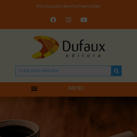
#livrosquetransformamvidas
MENU