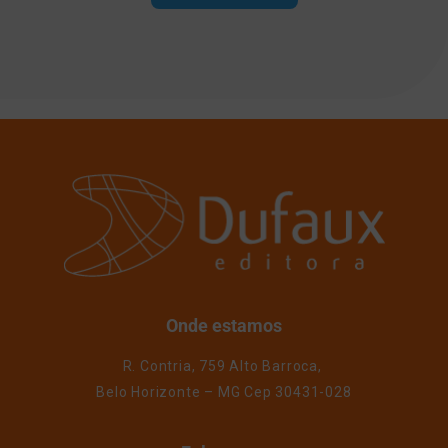
Onde estamos
R. Contria, 759 Alto Barroca,
Belo Horizonte – MG Cep 30431-028