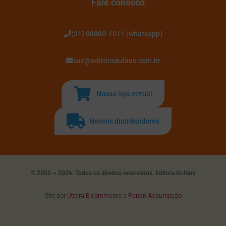
Fale conosco
(31) 98880-1011 (whatsapp)
sac@editoradufaux.com.br
Nossa loja virtual
Nossos distribuidores
© 2005 ~ 2026. Todos os direitos reservados. Editora Dufaux
Site por
Uttara E-commerce
e
Renan Assumpção