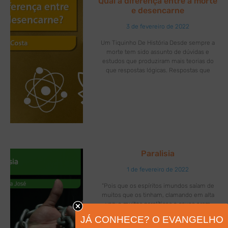
Qual a diferença entre a morte
e desencarne
3 de fevereiro de 2022
Um Tiquinho De História Desde sempre a
morte tem sido assunto de dúvidas e
estudos que produziram mais teorias do
que respostas lógicas. Respostas que
Paralisia
1 de fevereiro de 2022
“Pois que os espíritos imundos saíam de
muitos que os tinham, clamando em alta
voz; e muitos paralíticos e coxos eram
curados.” Atos 8:7[1]
JÁ CONHECE? O EVANGELHO