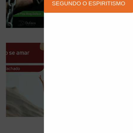
SEGUNDO O ESPIRITISMO
Nada como se amar
24 de janeiro de 2022
NADA COMO SE AMAR Para quem está
com problemas consigo mesmo, nada
como começar a se perguntar o porquê.
Por muitos anos eu acreditei que
1
2
3
4
5